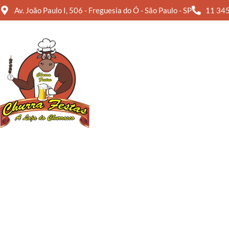
Av. João Paulo I, 506 - Freguesia do Ó - São Paulo - SP
11 34