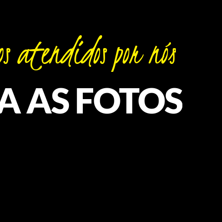
s
atendidos
por
nós
A
AS
FOTOS