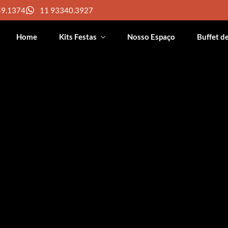
59.1374
11 93340.3927
Home
Kits Festas
Nosso Espaço
Buffet d