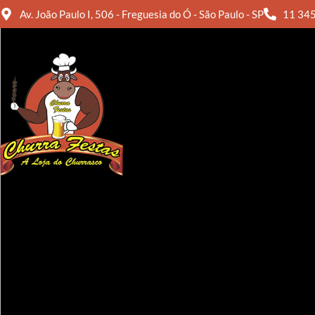
Av. João Paulo I, 506 - Freguesia do Ó - São Paulo - SP
11 34