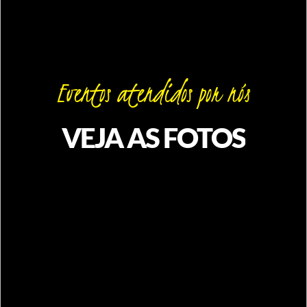
Eventos
atendidos
por
nós
VEJA
AS
FOTOS