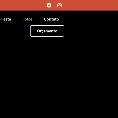
e Festa
Fotos
Contato
Orçamento